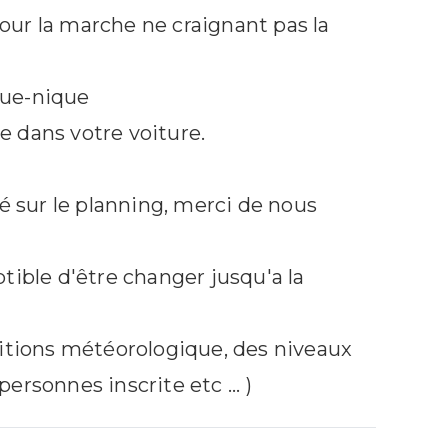
ur la marche ne craignant pas la
nde course sportive à
la journée
ique-nique
Niveau 4 sportif et technique
 dans votre voiture.
Sur demande
6 à 8h
té sur le planning, merci de nous
à partir de 14 ans
140 € / personne
tible d'être changer jusqu'a la
RÉSERVER
ditions météorologique, des niveaux
+ D'INFOS
ersonnes inscrite etc ... )