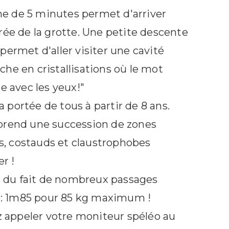
e de 5 minutes permet d'arriver
rée de la grotte. Une petite descente
permet d'aller visiter une cavité
he en cristallisations où le mot
e avec les yeux!"
la portée de tous à partir de 8 ans.
prend une succession de zones
 grotte du Chasserou
les, costauds et claustrophobes
Niveau 2 initiation sportive
er !
Vallon-Pont-d'Arc
es du fait de nombreux passages
5 à 6 h
rs : 1m85 pour 85 kg maximum !
à partir de 7/8 ans
ez appeler votre moniteur spéléo au
75 € / personne