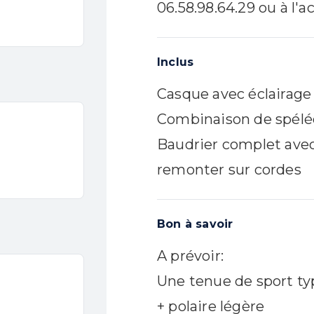
à partir de 7/8 ans
06.58.98.64.29 ou à l'
50 € / personne
RÉSERVER
Inclus
+ D'INFOS
Casque avec éclairage
Combinaison de spélé
Baudrier complet avec
remonter sur cordes
Bon à savoir
A prévoir:
Une tenue de sport typ
+ polaire légère