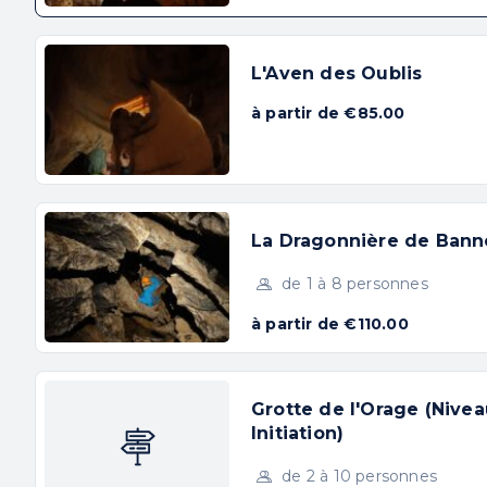
L'Aven des Oublis
En choisissant nos sorties, vous aurez l’opp
à partir de €85.00
rivières souterraines
et bien plus encore. P
souvenirs inoubliables. Prêts à tenter l’ave
aujourd’hui !
Nos activités de spéléolog
La Dragonnière de Bann
de 1 à 8 personnes
à partir de €110.00
SPÉLÉOLOGIE
DÉCOUVERTE EN
AMA
Grotte de l'Orage (Nivea
FAMILLE (NIVEAU1)
Initiation)
A partir d
de 2 à 10 personnes
Une première approche ludique