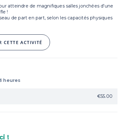
pour atteindre de magnifiques salles jonchées d'une
le !
réseau de part en part, selon les capacités physiques
R CETTE ACTIVITÉ
 3 heures
€55.00
i !