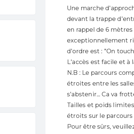
Une marche d'approch
devant la trappe d'ent
en rappel de 6 mètres 
exceptionnellement ric
d'ordre est : "On touch
L'accès est facile et à 
N.B : Le parcours com
La
La traversée
étroites entre les sal
Arva-Claire
s'abstenir… Ca va frott
e
Niveau 2 initiation sportive
Tailles et poids limit
Méjannes-le-Clap
étroits sur le parcou
3h
Pour être sûrs, veuill