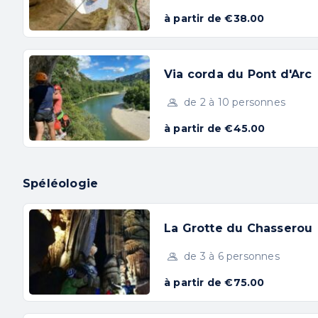
à partir de €38.00
La Grotte de Cristal 1/2
journée
Via corda du Pont d'Arc
Niveau 2 initiation sportive
de 2 à 10 personnes
Monclus
à partir de €45.00
3h/3h30
à partir de 7/8 ans
Spéléologie
55 € / personne
RÉSERVER
La Grotte du Chasserou
+ D'INFOS
de 3 à 6 personnes
à partir de €75.00