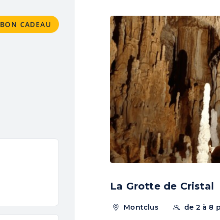
BON CADEAU
N BON CADEAU
E
PA
AGE
La Grotte de Cristal
Montclus
de 2 à 8 