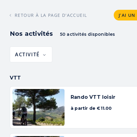
RETOUR À LA PAGE D'ACCUEIL
J’AI U
Nos activités
50 activités disponibles
<
ACTIVITÉS
GROUP
ACTIVITÉ
PACK
VTT
Rando VTT loisir
à partir de €11.00