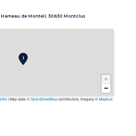
l Hameau de Monteil, 30630 Montclus
1
+
−
flet
|
Map data ©
OpenStreetMap
contributors, Imagery ©
Mapbox