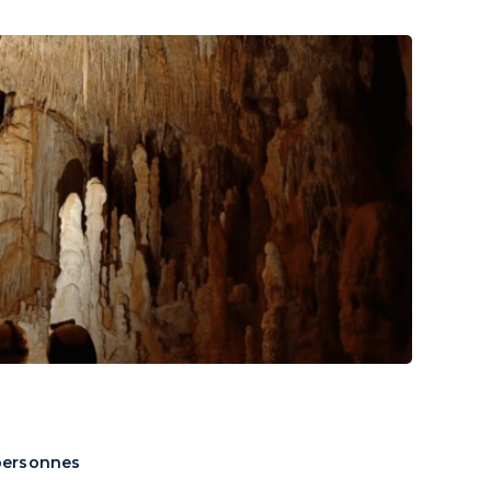
0650414868
RÉSERVER
RTENAIRES
BLOG
CONTACT
personnes