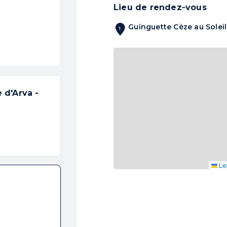
Lieu de rendez-vous
gie
en
Sud Ardèche
ité
unique alliant
Guinguette Cèze au Solei
1
les de la terre
. Que
ent curieux de
s, nos
sorties
 amateurs ou sportifs
 d'Arva -
oximité de
Vallon-
ue dans le
Nord du
roposons des
un
guide spéléo
Lea
verte des
grottes
et
gion ! Vivez une
ct d’un