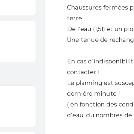
Chaussures fermées po
La traversée de la
Gra
terre
Dragonnière de Banne
De l'eau (1,5l) et un p
Niveau 3 sportif
Une tenue de rechange
Banne
5 à 6h
En cas d'indisponibili
à partir de 10/12 ans
contacter !
110 € / personne
Le planning est suscep
RÉSERVER
dernière minute !
( en fonction des con
+ D'INFOS
d'eau, du nombres de p