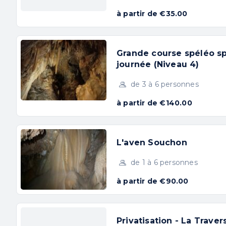
l’aisance 
et accessible aux familles sur
à partir de €35.00
enfants. 
des parcours très simples pour
pour appr
explorer à votre rythme et en
en s’amusa
Grande course spéléo sp
toute sécurité. N’hésitez pas à
journée (Niveau 4)
l’accrobr
nous contacter pour lever vos
est un pl
de 3 à 6 personnes
moindres doutes.
Ecrivez-no
à partir de €140.00
L'aven Souchon
de 1 à 6 personnes
à partir de €90.00
De la première approche so
la spéléo sportive, des sort
Privatisation - La Traver