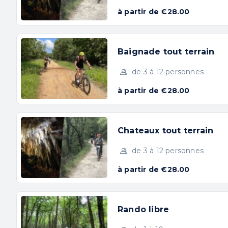
à partir de €28.00
Baignade tout terrain
de 3 à 12 personnes
à partir de €28.00
Rando souterraine à la
Chateaux tout terrain
grotte de la Côtepatière
de 3 à 12 personnes
Niveau 1 découverte en famill
à partir de €28.00
Saint-André-de-Cruzières
3h
Rando libre